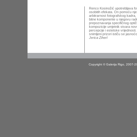
Renco Kosinožić upotrebljava fot
osobitih efekata. On pomoću nje 
arbitrarnost fotografskog kadra,
bitne komponente u njegovu radu:
prepoznavanja specifičnog optičko
kompozicije umjetnik stvara novu
percepcije i estetske vrijednost
snimljeni prizori ističu se jasn
Jerica Ziherl
Copyright © Galerija Rigo, 2007-2