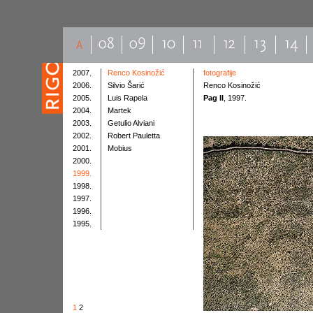
2007.
Renco Kosinožić
fotografije
2006.
Silvio Šarić
Renco Kosinožić
2005.
Luis Rapela
Pag II
, 1997.
2004.
Martek
2003.
Getulio Alviani
2002.
Robert Pauletta
2001.
Mobius
2000.
1999.
1998.
1997.
1996.
1995.
1
2