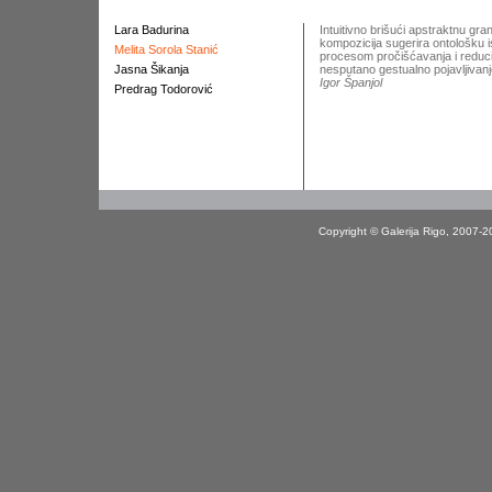
Lara Badurina
Intuitivno brišući apstraktnu gr
kompozicija sugerira ontološku is
Melita Sorola Stanić
procesom pročišćavanja i reducir
Jasna Šikanja
nesputano gestualno pojavljivanje
Igor Španjol
Predrag Todorović
Copyright © Galerija Rigo, 2007-2