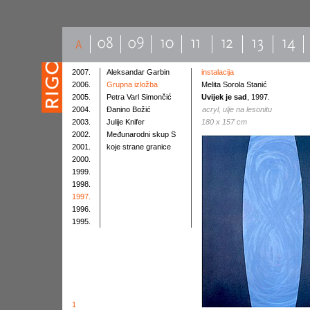
2007.
Aleksandar Garbin
instalacija
2006.
Grupna izložba
Melita Sorola Stanić
2005.
Petra Varl Simončić
Uvijek je sad
, 1997.
2004.
Đanino Božić
acryl, ulje na lesonitu
2003.
Julije Knifer
180 x 157 cm
2002.
Međunarodni skup S
2001.
koje strane granice
2000.
1999.
1998.
1997.
1996.
1995.
1