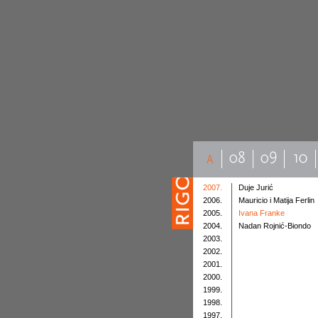
2007.
Duje Jurić
2006.
Mauricio i Matija Ferlin
2005.
Ivana Franke
2004.
Nadan Rojnić-Biondo
2003.
2002.
2001.
2000.
1999.
1998.
1997.