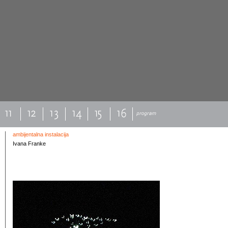
ambijentalna instalacija
Ivana Franke