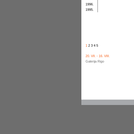
1996.
1995.
1
2
3
4
5
20. VII. - 16. VIII.
Galerija Rigo