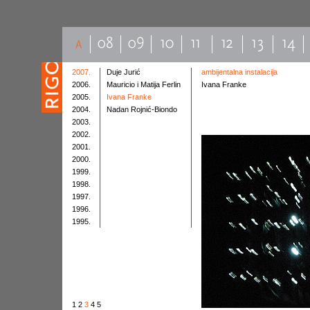
2007.
Duje Jurić
ambijentalna instalacija
2006.
Mauricio i Matija Ferlin
Ivana Franke
2005.
Ivana Franke
2004.
Nadan Rojnić-Biondo
2003.
2002.
2001.
2000.
1999.
1998.
1997.
1996.
1995.
1
2
3
4
5