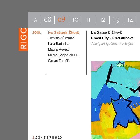
2009.
Iva Gašparić Žiković
Iva Gašparić Žiković
Tomislav Čeranić
Ghost City - Grad duhova
Lara Badurina
Plavi pas i princeza iz bajke
Maura Rovatti
Media-Scape 2009.,
Goran Tomčić
1
2
3
4
5
6
7
8
9
10