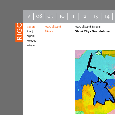
travanj
Iva Gašparić
Iva Gašparić Žiković
lipanj
Žiković
Ghost City - Grad duhova
srpanj
kolovoz
listopad