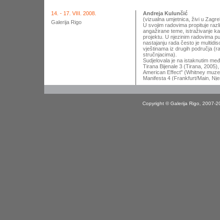
14. - 17. VIII. 2008.
Andreja Kulunčić
(vizualna umjetnica, živi u Zagr
Galerija Rigo
U svojim radovima propituje raz
angažirane teme, istraživanje ka
projektu. U njezinim radovima pu
nastajanju rada često je multidi
vještinama iz drugih područja (r
stručnjacima).
Sudjelovala je na istaknutim me
Tirana Bijenale 3 (Tirana, 2005),
American Effect" (Whitney muze
Manifesta 4 (Frankfurt/Main, Njem
Njemačkoj, Indiji, Italiji, Sloven
programima u Art in General (20
(2002, Sydney, Australija) i drugd
Copyright © Galerija Rigo, 2007-2
Adresa:
Bernarda Vukasa 47, 1
Mob.:
+ 385 98 903 93 29
e-mail:
andreja.kuluncic@zg.t-
web-site:
www.andreja.org