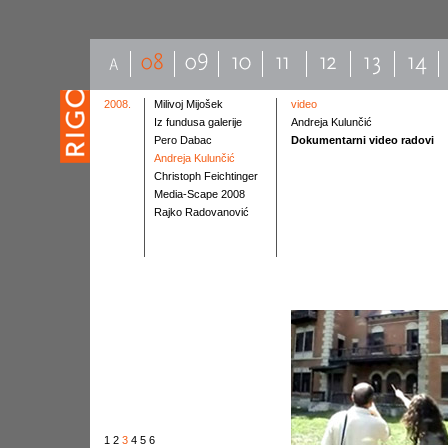
2008.
Milivoj Mijošek
video
Iz fundusa galerije
Andreja Kulunčić
Pero Dabac
Dokumentarni video radovi
Andreja Kulunčić
Christoph Feichtinger
Media-Scape 2008
Rajko Radovanović
1
2
3
4
5
6