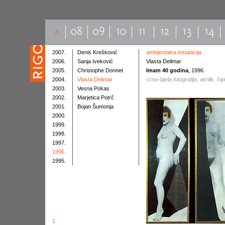
2007.
Denis Krešković
ambijentalna instalacija
2006.
Sanja Iveković
Vlasta Delimar
2005.
Christophe Donnet
Imam 40 godina
, 1996.
2004.
Vlasta Delimar
crno-bijela fotografija, akrilik, či
2003.
Vesna Pokas
2002.
Marjetica Potrč
2001.
Bojan Šumonja
2000.
1999.
1998.
1997.
1996.
1995.
1