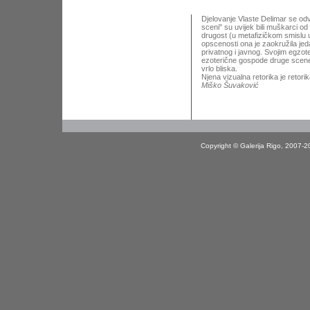
Djelovanje Vlaste Delimar se odvi
sceni" su uvijek bili muškarci o
drugost (u metafizičkom smislu 
opscenosti ona je zaokružila jed
privatnog i javnog. Svojim egzot
ezoterične gospode druge scene
vrlo bliska.
Njena vizualna retorika je retori
Miško Šuvaković
Copyright © Galerija Rigo, 2007-2